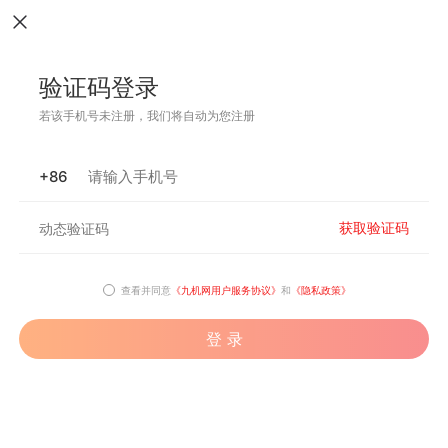
验证码登录
若该手机号未注册，我们将自动为您注册
+86
获取验证码
查看并同意
《九机网用户服务协议》
和
《隐私政策》
登 录