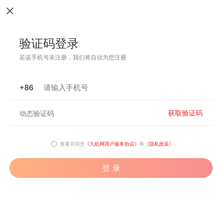
验证码登录
若该手机号未注册，我们将自动为您注册
+86
获取验证码
查看并同意
《九机网用户服务协议》
和
《隐私政策》
登 录