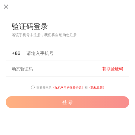
验证码登录
若该手机号未注册，我们将自动为您注册
+86
获取验证码
查看并同意
《九机网用户服务协议》
和
《隐私政策》
登 录