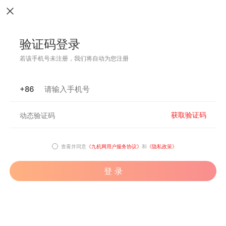
验证码登录
若该手机号未注册，我们将自动为您注册
+86
获取验证码
查看并同意
《九机网用户服务协议》
和
《隐私政策》
登 录