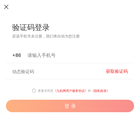
验证码登录
若该手机号未注册，我们将自动为您注册
+86
获取验证码
查看并同意
《九机网用户服务协议》
和
《隐私政策》
登 录