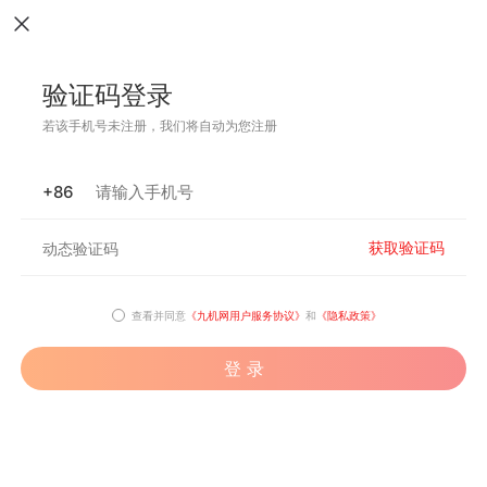
验证码登录
若该手机号未注册，我们将自动为您注册
+86
获取验证码
查看并同意
《九机网用户服务协议》
和
《隐私政策》
登 录