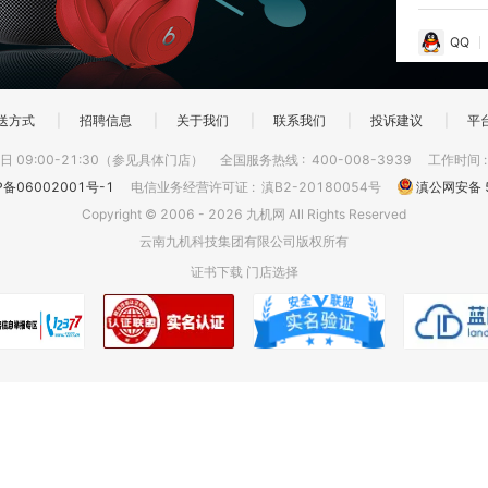
QQ
送方式
|
招聘信息
|
关于我们
|
联系我们
|
投诉建议
|
平
 09:00-21:30（参见具体门店）
全国服务热线
:
400-008-3939
工作时间
P备06002001号-1
电信业务经营许可证
:
滇B2-20180054号
滇公网安备 5
Copyright © 2006 - 2026 九机网 All Rights Reserved
云南九机科技集团有限公司版权所有
证书下载
门店选择