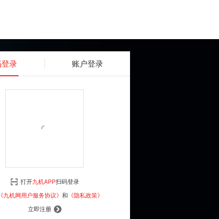
码登录
账户登录
获取动态密码
确认
《九机网用户服务协议》
和
《隐私政策》
打开
九机APP
扫码登录
登 录
《九机网用户服务协议》
和
《隐私政策》
立即注册