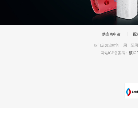
供应商申请
|
配
各门店营业时间
:
周一至周日
网站ICP备案号
:
滇IC