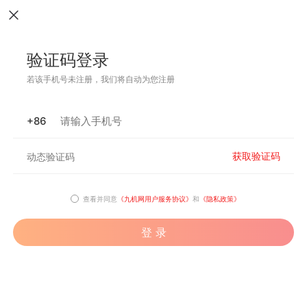
验证码登录
若该手机号未注册，我们将自动为您注册
+86
获取验证码
查看并同意
《九机网用户服务协议》
和
《隐私政策》
登 录