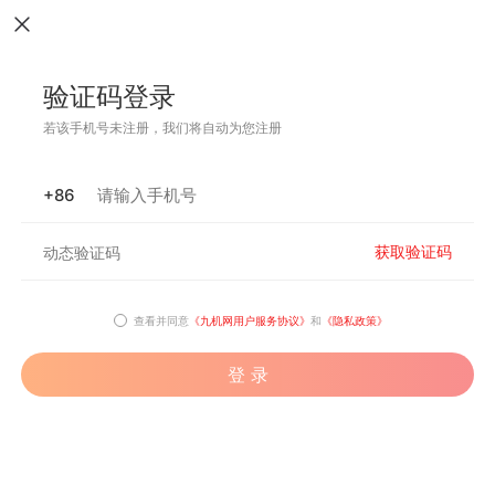
验证码登录
若该手机号未注册，我们将自动为您注册
+86
获取验证码
查看并同意
《九机网用户服务协议》
和
《隐私政策》
登 录