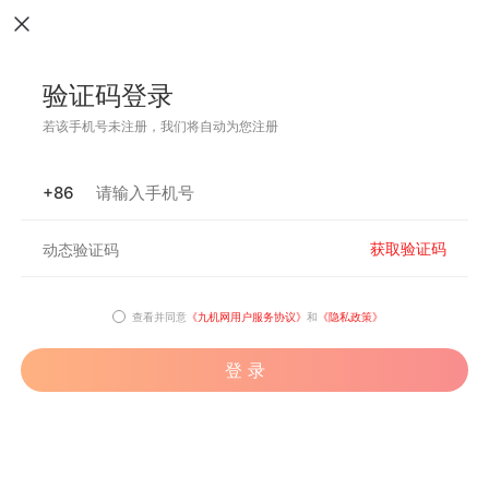
验证码登录
若该手机号未注册，我们将自动为您注册
+86
获取验证码
查看并同意
《九机网用户服务协议》
和
《隐私政策》
登 录