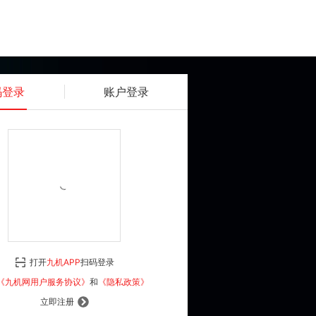
码登录
账户登录
获取动态密码
确认
《九机网用户服务协议》
和
《隐私政策》
打开
九机APP
扫码登录
登 录
《九机网用户服务协议》
和
《隐私政策》
立即注册