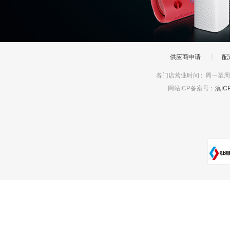
供应商申请
|
配
各门店营业时间
:
周一至周日
网站ICP备案号
:
滇IC