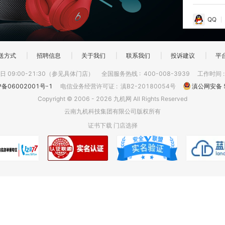
QQ
送方式
|
招聘信息
|
关于我们
|
联系我们
|
投诉建议
|
平
 09:00-21:30（参见具体门店）
全国服务热线
:
400-008-3939
工作时间
P备06002001号-1
电信业务经营许可证
:
滇B2-20180054号
滇公网安备 5
Copyright © 2006 - 2026 九机网 All Rights Reserved
云南九机科技集团有限公司版权所有
证书下载
门店选择