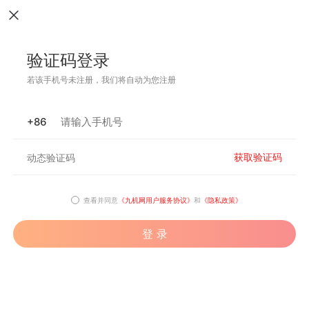
验证码登录
若该手机号未注册，我们将自动为您注册
+86
获取验证码
查看并同意
《九机网用户服务协议》
和
《隐私政策》
登 录