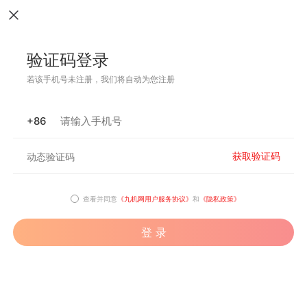
验证码登录
若该手机号未注册，我们将自动为您注册
+86
获取验证码
查看并同意
《九机网用户服务协议》
和
《隐私政策》
登 录