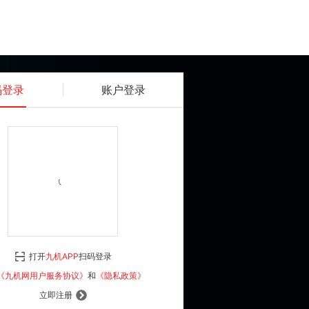
码登录
账户登录
获取动态密码
确认
《九机网用户服务协议》
和
《隐私政策》
打开
九机APP
扫码登录
登 录
《九机网用户服务协议》
和
《隐私政策》
立即注册