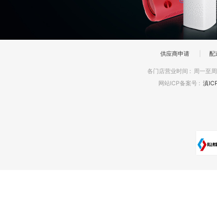
供应商申请
|
配
各门店营业时间
:
周一至周日
网站ICP备案号
:
滇IC