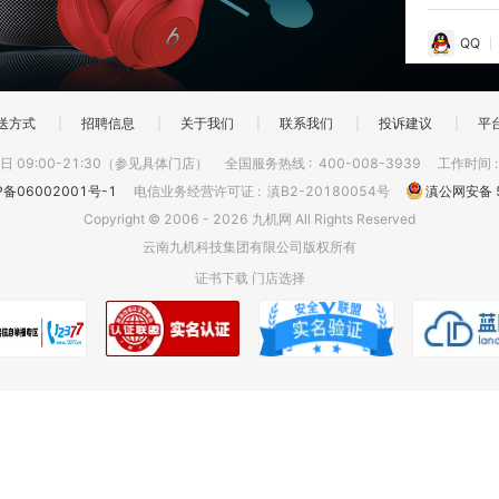
QQ
送方式
|
招聘信息
|
关于我们
|
联系我们
|
投诉建议
|
平
 09:00-21:30（参见具体门店）
全国服务热线
:
400-008-3939
工作时间
P备06002001号-1
电信业务经营许可证
:
滇B2-20180054号
滇公网安备 5
Copyright © 2006 - 2026 九机网 All Rights Reserved
云南九机科技集团有限公司版权所有
证书下载
门店选择