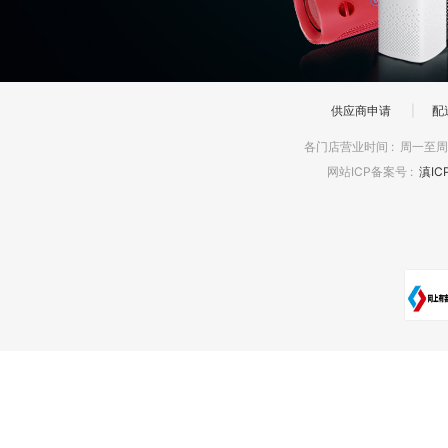
供应商申请
|
配
各门店营业时间
:
周一至周日
网站ICP备案号
:
滇IC