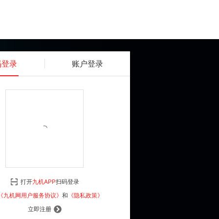
码登录
账户登录
获取动态密码
确认
《九机网用户服务协议》
和
《隐私政策》
打开
九机APP
扫码登录
登 录
《九机网用户服务协议》
和
《隐私政策》
立即注册