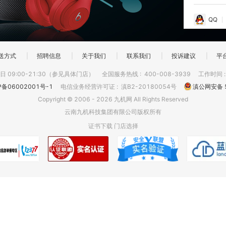
QQ
送方式
|
招聘信息
|
关于我们
|
联系我们
|
投诉建议
|
平
 09:00-21:30（参见具体门店）
全国服务热线
:
400-008-3939
工作时间
P备06002001号-1
电信业务经营许可证
:
滇B2-20180054号
滇公网安备 5
Copyright © 2006 - 2026 九机网 All Rights Reserved
云南九机科技集团有限公司版权所有
证书下载
门店选择