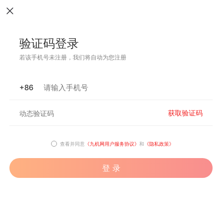
验证码登录
若该手机号未注册，我们将自动为您注册
+86
获取验证码
查看并同意
《九机网用户服务协议》
和
《隐私政策》
登 录