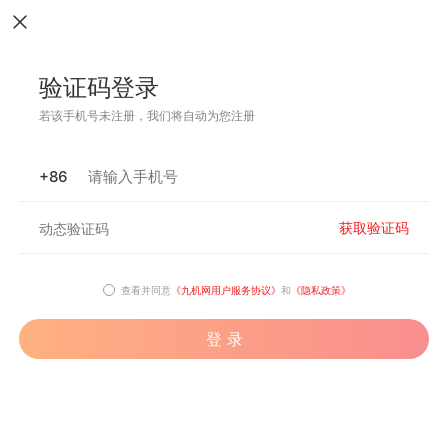
验证码登录
若该手机号未注册，我们将自动为您注册
+86
获取验证码
查看并同意
《九机网用户服务协议》
和
《隐私政策》
登 录