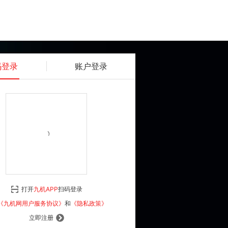
码登录
账户登录
获取动态密码
确认
《九机网用户服务协议》
和
《隐私政策》
打开
九机APP
扫码登录
登 录
《九机网用户服务协议》
和
《隐私政策》
立即注册