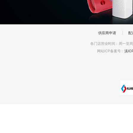
供应商申请
|
配
各门店营业时间
:
周一至周日
网站ICP备案号
:
滇IC