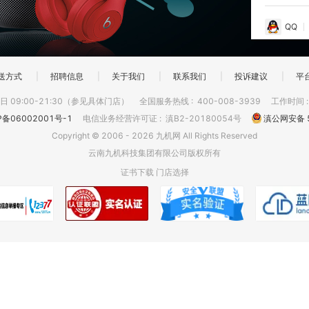
QQ
送方式
|
招聘信息
|
关于我们
|
联系我们
|
投诉建议
|
平
 09:00-21:30（参见具体门店）
全国服务热线
:
400-008-3939
工作时间
P备06002001号-1
电信业务经营许可证
:
滇B2-20180054号
滇公网安备 5
Copyright © 2006 - 2026 九机网 All Rights Reserved
云南九机科技集团有限公司版权所有
证书下载
门店选择