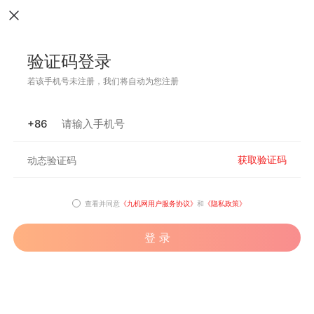
验证码登录
若该手机号未注册，我们将自动为您注册
+86
获取验证码
查看并同意
《九机网用户服务协议》
和
《隐私政策》
登 录