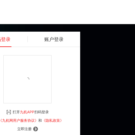
码登录
账户登录
获取动态密码
确认
《九机网用户服务协议》
和
《隐私政策》
打开
九机APP
扫码登录
登 录
《九机网用户服务协议》
和
《隐私政策》
立即注册