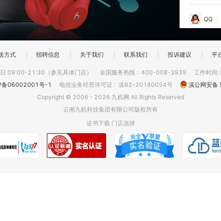
QQ
送方式
|
招聘信息
|
关于我们
|
联系我们
|
投诉建议
|
平
 09:00-21:30（参见具体门店）
全国服务热线
:
400-008-3939
工作时间
P备06002001号-1
电信业务经营许可证
:
滇B2-20180054号
滇公网安备 5
Copyright © 2006 - 2026 九机网 All Rights Reserved
云南九机科技集团有限公司版权所有
证书下载
门店选择