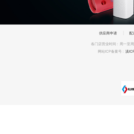
供应商申请
|
配
各门店营业时间
:
周一至周日
网站ICP备案号
:
滇IC