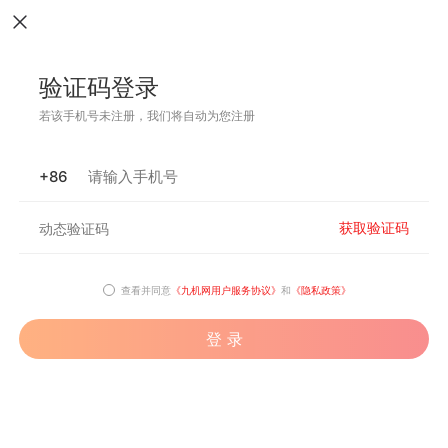
验证码登录
若该手机号未注册，我们将自动为您注册
+86
获取验证码
查看并同意
《九机网用户服务协议》
和
《隐私政策》
登 录