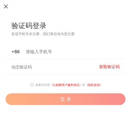
验证码登录
若该手机号未注册，我们将自动为您注册
+86
获取验证码
查看并同意
《九机网用户服务协议》
和
《隐私政策》
登 录