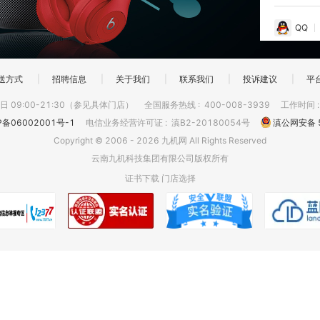
QQ
送方式
|
招聘信息
|
关于我们
|
联系我们
|
投诉建议
|
平
 09:00-21:30（参见具体门店）
全国服务热线
:
400-008-3939
工作时间
P备06002001号-1
电信业务经营许可证
:
滇B2-20180054号
滇公网安备 5
Copyright © 2006 - 2026 九机网 All Rights Reserved
云南九机科技集团有限公司版权所有
证书下载
门店选择