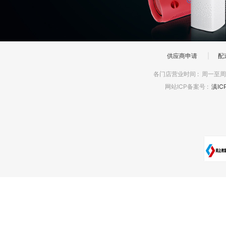
供应商申请
|
配
各门店营业时间
:
周一至周日
网站ICP备案号
:
滇IC