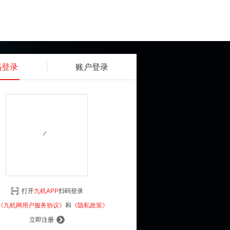
码登录
账户登录
获取动态密码
确认
《九机网用户服务协议》
和
《隐私政策》
打开
九机APP
扫码登录
登 录
《九机网用户服务协议》
和
《隐私政策》
立即注册