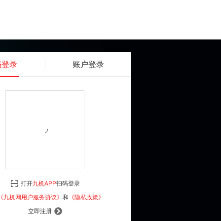
码登录
账户登录
获取动态密码
确认
《九机网用户服务协议》
和
《隐私政策》
打开
九机APP
扫码登录
登 录
《九机网用户服务协议》
和
《隐私政策》
立即注册