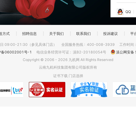
QQ
送方式
|
招聘信息
|
关于我们
|
联系我们
|
投诉建议
|
平
 09:00-21:30（参见具体门店）
全国服务热线
:
400-008-3939
工作时间
P备06002001号-1
电信业务经营许可证
:
滇B2-20180054号
滇公网安备 5
Copyright © 2006 - 2026 九机网 All Rights Reserved
云南九机科技集团有限公司版权所有
证书下载
门店选择