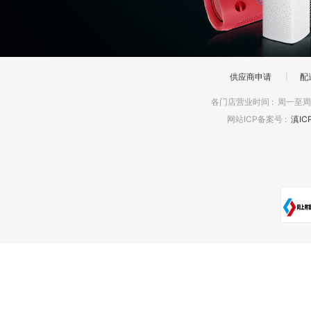
供应商申请
|
配
各门店营业时间
:
周一至周日
网站ICP备案号
:
滇IC