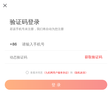
验证码登录
若该手机号未注册，我们将自动为您注册
+86
获取验证码
查看并同意
《九机网用户服务协议》
和
《隐私政策》
登 录