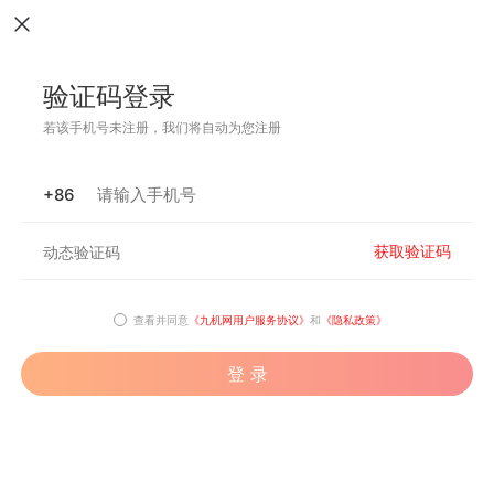
验证码登录
若该手机号未注册，我们将自动为您注册
+86
获取验证码
查看并同意
《九机网用户服务协议》
和
《隐私政策》
登 录