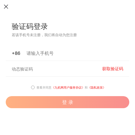
验证码登录
若该手机号未注册，我们将自动为您注册
+86
获取验证码
查看并同意
《九机网用户服务协议》
和
《隐私政策》
登 录