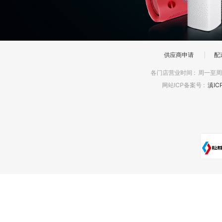
供应商申请
|
配
各门店营业时间
:
周一至周日
网站ICP备案号
:
滇IC