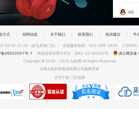
QQ
送方式
|
招聘信息
|
关于我们
|
联系我们
|
投诉建议
|
平
 09:00-21:30（参见具体门店）
全国服务热线
:
400-008-3939
工作时间
P备06002001号-1
电信业务经营许可证
:
滇B2-20180054号
滇公网安备 5
Copyright © 2006 - 2026 九机网 All Rights Reserved
云南九机科技集团有限公司版权所有
证书下载
门店选择