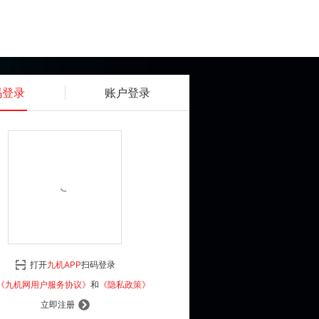
码登录
账户登录
获取动态密码
确认
《九机网用户服务协议》
和
《隐私政策》
打开
九机APP
扫码登录
登 录
《九机网用户服务协议》
和
《隐私政策》
立即注册