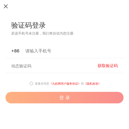
验证码登录
若该手机号未注册，我们将自动为您注册
+86
获取验证码
查看并同意
《九机网用户服务协议》
和
《隐私政策》
登 录