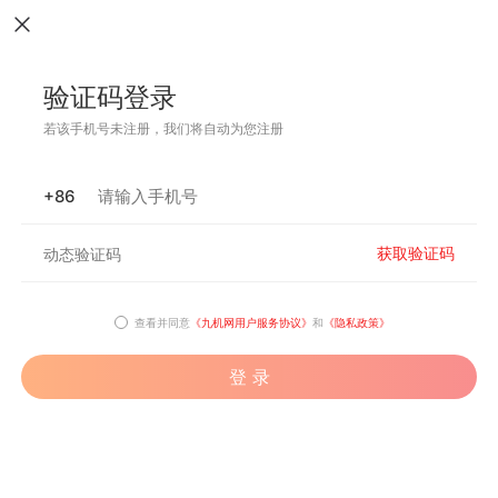
验证码登录
若该手机号未注册，我们将自动为您注册
+86
获取验证码
查看并同意
《九机网用户服务协议》
和
《隐私政策》
登 录