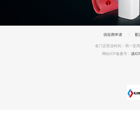
供应商申请
|
配
各门店营业时间
:
周一至周日
网站ICP备案号
:
滇IC