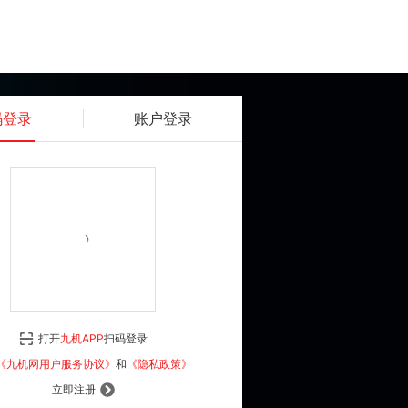
码登录
账户登录
获取动态密码
确认
《九机网用户服务协议》
和
《隐私政策》
打开
九机APP
扫码登录
登 录
《九机网用户服务协议》
和
《隐私政策》
立即注册