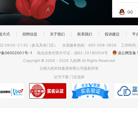
QQ
送方式
|
招聘信息
|
关于我们
|
联系我们
|
投诉建议
|
平
 09:00-21:30（参见具体门店）
全国服务热线
:
400-008-3939
工作时间
P备06002001号-1
电信业务经营许可证
:
滇B2-20180054号
滇公网安备 5
Copyright © 2006 - 2026 九机网 All Rights Reserved
云南九机科技集团有限公司版权所有
证书下载
门店选择