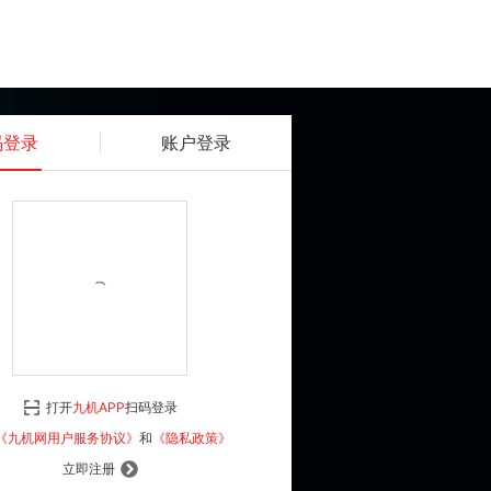
码登录
账户登录
获取动态密码
确认
《九机网用户服务协议》
和
《隐私政策》
打开
九机APP
扫码登录
登 录
《九机网用户服务协议》
和
《隐私政策》
立即注册