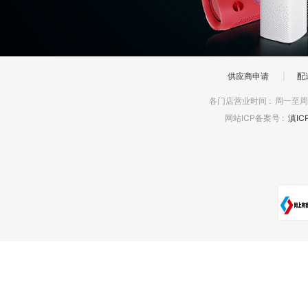
供应商申请
|
配
各门店营业时间
:
周一至周日
网站ICP备案号
:
滇IC