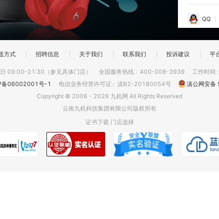
QQ
送方式
|
招聘信息
|
关于我们
|
联系我们
|
投诉建议
|
平
 09:00-21:30（参见具体门店）
全国服务热线
:
400-008-3939
工作时间
P备06002001号-1
电信业务经营许可证
:
滇B2-20180054号
滇公网安备 5
Copyright © 2006 - 2026 九机网 All Rights Reserved
云南九机科技集团有限公司版权所有
证书下载
门店选择