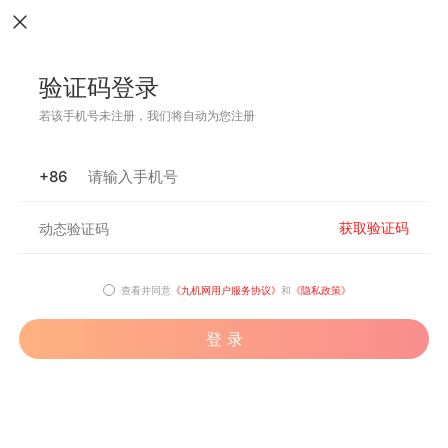
验证码登录
若该手机号未注册，我们将自动为您注册
+86
获取验证码
查看并同意
《九机网用户服务协议》
和
《隐私政策》
登 录