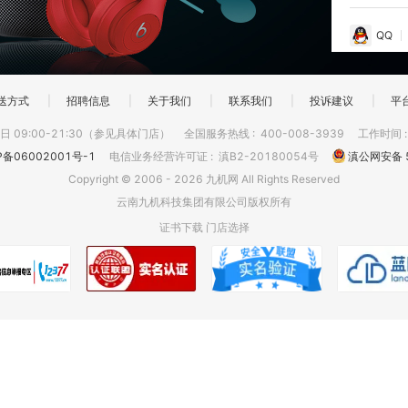
QQ
送方式
|
招聘信息
|
关于我们
|
联系我们
|
投诉建议
|
平
 09:00-21:30（参见具体门店）
全国服务热线
:
400-008-3939
工作时间
P备06002001号-1
电信业务经营许可证
:
滇B2-20180054号
滇公网安备 5
Copyright © 2006 - 2026 九机网 All Rights Reserved
云南九机科技集团有限公司版权所有
证书下载
门店选择