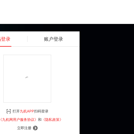
码登录
账户登录
获取动态密码
确认
《九机网用户服务协议》
和
《隐私政策》
打开
九机APP
扫码登录
登 录
《九机网用户服务协议》
和
《隐私政策》
立即注册