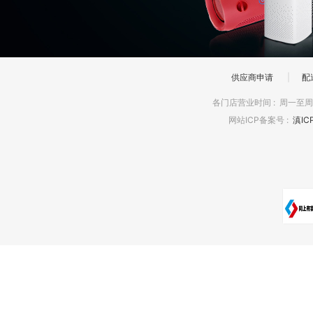
供应商申请
|
配
各门店营业时间
:
周一至周日
网站ICP备案号
:
滇IC