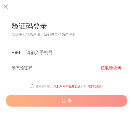
验证码登录
若该手机号未注册，我们将自动为您注册
+86
获取验证码
查看并同意
《九机网用户服务协议》
和
《隐私政策》
登 录