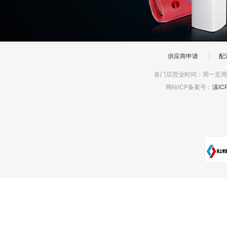
供应商申请
|
配
各门店营业时间
:
周一至周日
网站ICP备案号
:
滇IC