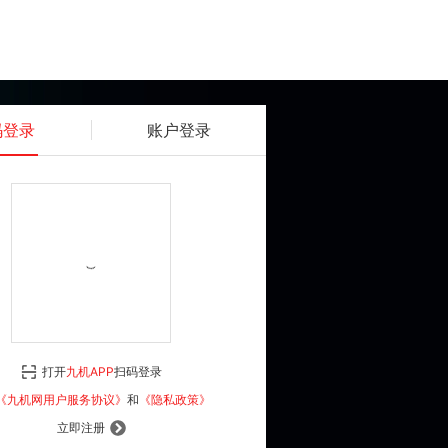
码登录
账户登录
获取动态密码
确认
《九机网用户服务协议》
和
《隐私政策》
打开
九机APP
扫码登录
登 录
《九机网用户服务协议》
和
《隐私政策》
立即注册