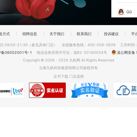
QQ
送方式
|
招聘信息
|
关于我们
|
联系我们
|
投诉建议
|
平
 09:00-21:30（参见具体门店）
全国服务热线
:
400-008-3939
工作时间
P备06002001号-1
电信业务经营许可证
:
滇B2-20180054号
滇公网安备 5
Copyright © 2006 - 2026 九机网 All Rights Reserved
云南九机科技集团有限公司版权所有
证书下载
门店选择