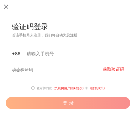
验证码登录
若该手机号未注册，我们将自动为您注册
+86
获取验证码
查看并同意
《九机网用户服务协议》
和
《隐私政策》
登 录