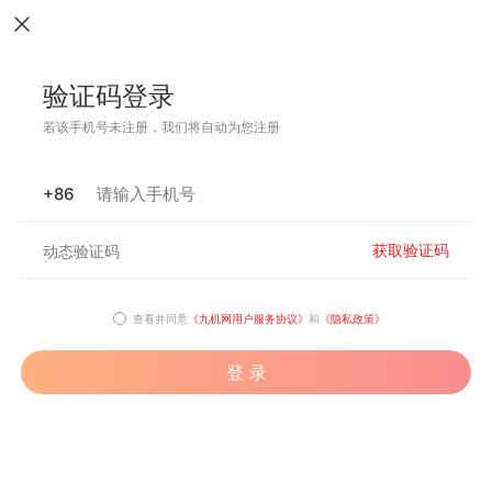
验证码登录
若该手机号未注册，我们将自动为您注册
+86
获取验证码
查看并同意
《九机网用户服务协议》
和
《隐私政策》
登 录