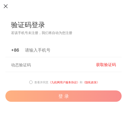
验证码登录
若该手机号未注册，我们将自动为您注册
+86
获取验证码
查看并同意
《九机网用户服务协议》
和
《隐私政策》
登 录