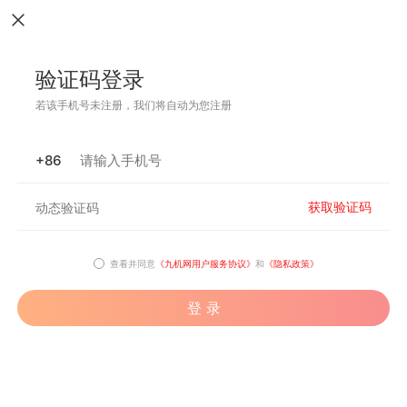
验证码登录
若该手机号未注册，我们将自动为您注册
+86
获取验证码
查看并同意
《九机网用户服务协议》
和
《隐私政策》
登 录