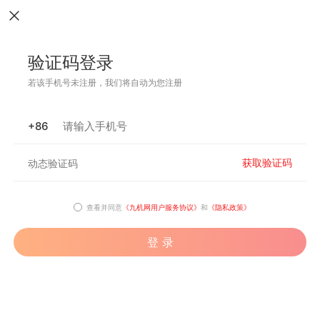
验证码登录
若该手机号未注册，我们将自动为您注册
+86
获取验证码
查看并同意
《九机网用户服务协议》
和
《隐私政策》
登 录