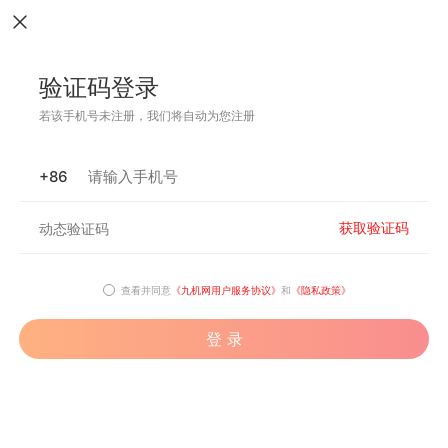
验证码登录
若该手机号未注册，我们将自动为您注册
+86
获取验证码
查看并同意
《九机网用户服务协议》
和
《隐私政策》
登 录