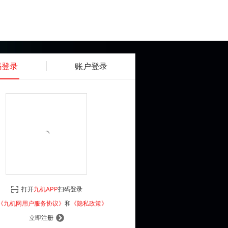
码登录
账户登录
获取动态密码
确认
《九机网用户服务协议》
和
《隐私政策》
打开
九机APP
扫码登录
登 录
《九机网用户服务协议》
和
《隐私政策》
立即注册