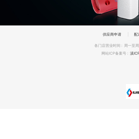
供应商申请
|
配
各门店营业时间
:
周一至周日
网站ICP备案号
:
滇IC