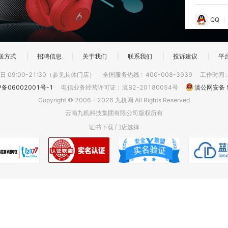
QQ
送方式
|
招聘信息
|
关于我们
|
联系我们
|
投诉建议
|
平
 09:00-21:30（参见具体门店）
全国服务热线
:
400-008-3939
工作时间
P备06002001号-1
电信业务经营许可证
:
滇B2-20180054号
滇公网安备 5
Copyright © 2006 - 2026 九机网 All Rights Reserved
云南九机科技集团有限公司版权所有
证书下载
门店选择