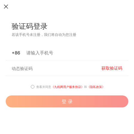
验证码登录
若该手机号未注册，我们将自动为您注册
+86
获取验证码
查看并同意
《九机网用户服务协议》
和
《隐私政策》
登 录