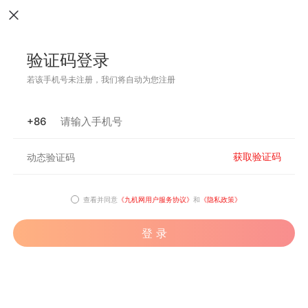
验证码登录
若该手机号未注册，我们将自动为您注册
+86
获取验证码
查看并同意
《九机网用户服务协议》
和
《隐私政策》
登 录