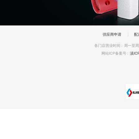
供应商申请
|
配
各门店营业时间
:
周一至周日
网站ICP备案号
:
滇IC