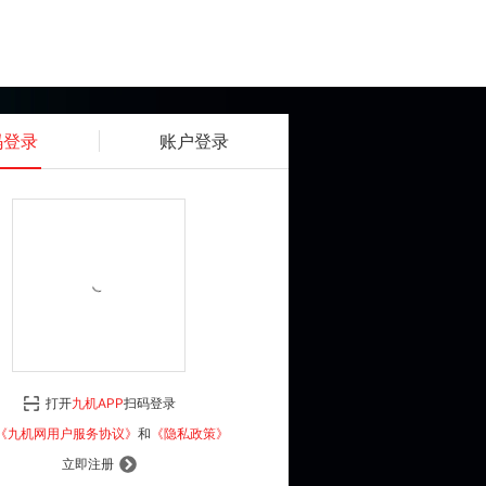
码登录
账户登录
获取动态密码
确认
《九机网用户服务协议》
和
《隐私政策》
打开
九机APP
扫码登录
登 录
《九机网用户服务协议》
和
《隐私政策》
立即注册