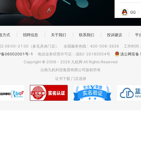
QQ
送方式
|
招聘信息
|
关于我们
|
联系我们
|
投诉建议
|
平
 09:00-21:30（参见具体门店）
全国服务热线
:
400-008-3939
工作时间
P备06002001号-1
电信业务经营许可证
:
滇B2-20180054号
滇公网安备 5
Copyright © 2006 - 2026 九机网 All Rights Reserved
云南九机科技集团有限公司版权所有
证书下载
门店选择