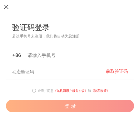
验证码登录
若该手机号未注册，我们将自动为您注册
+86
获取验证码
查看并同意
《九机网用户服务协议》
和
《隐私政策》
登 录