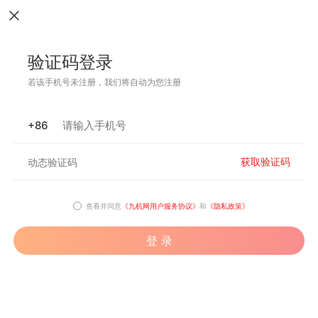
验证码登录
若该手机号未注册，我们将自动为您注册
+86
获取验证码
查看并同意
《九机网用户服务协议》
和
《隐私政策》
登 录