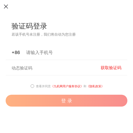
验证码登录
若该手机号未注册，我们将自动为您注册
+86
获取验证码
查看并同意
《九机网用户服务协议》
和
《隐私政策》
登 录