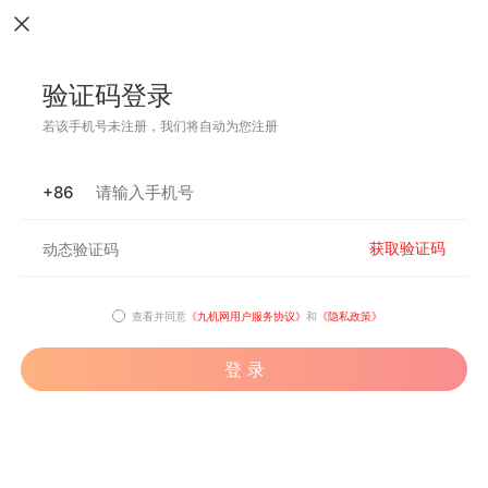
验证码登录
若该手机号未注册，我们将自动为您注册
+86
获取验证码
查看并同意
《九机网用户服务协议》
和
《隐私政策》
登 录